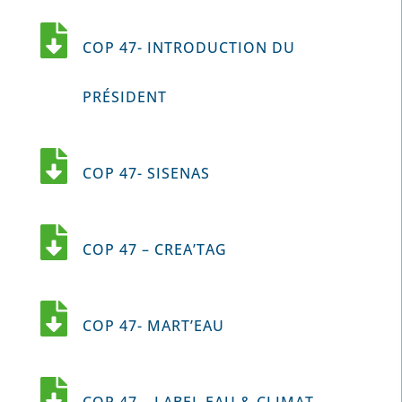

COP 47- INTRODUCTION DU
PRÉSIDENT

COP 47- SISENAS

COP 47 – CREA’TAG

COP 47- MART’EAU

COP 47 – LABEL EAU & CLIMAT