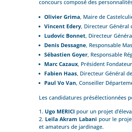
concours composé des personnalités 
Olivier Grima
, Maire de Castelcul
Vincent Edery
, Directeur Général d
Ludovic Bonnet
, Directeur Génér
Denis Dessagne
, Responsable Mas
Sébastien Goyer
, Responsable Rég
Marc Cazaux
, Président Fondateur
Fabien Haas
, Directeur Général d
Paul Vo Van
, Conseiller Départem
Les candidatures présélectionnées por
Ugo MERICI
pour un projet d’éleva
Leila Akram Labani
pour le proje
et amateurs de jardinage.