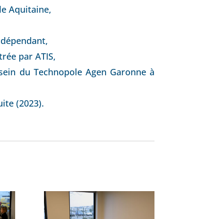
le Aquitaine,
indépendant,
trée par ATIS,
u sein du Technopole Agen Garonne à
ite (2023).