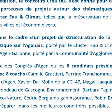
édition, le concours Créa’TAG s’est donné pour ob
» porteuses de projets autour des thématiqu
ster Eau & Climat
, telles que la préservation de 
s villes et l’économie verte.
ans le cadre d’un projet de structuration de la f
ique sur l’Agenais
, porté par le Cluster Eau & C
 Agen-Garonne, porté par la Communauté d’Agglomér
re des Congrès d’Agen ou les
8 candidats présél
c 8 coachs
(Camille Grattieri, Perrine Franchomme,
’Agen, Xavier Dal Molin de la CCI 47, Magali Jacqui
 Brondeau de Gascogne Environnement, Barbara Tapi
Eco-Nature, Cédric Bergia du gan Assurance, Robin B
éparer, dans les meilleures conditions possibles,